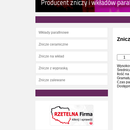
Wkłady parafinowe
Znicz
Znicze ceramiczne
Znicze na wkład
Wysokoś
Znicze z wypraską
Średnic
Ilość na
Gramatu
Znicze zalewane
Czas pa
Dostępne