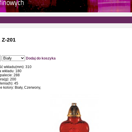
 Z-201
Dodaj do koszyka
ć wkładu(mm): 310
a wkładu: 180
 palecie: 288
ra(g): 200
lenia(h): 45
 kolory: Biały, Czerwony,